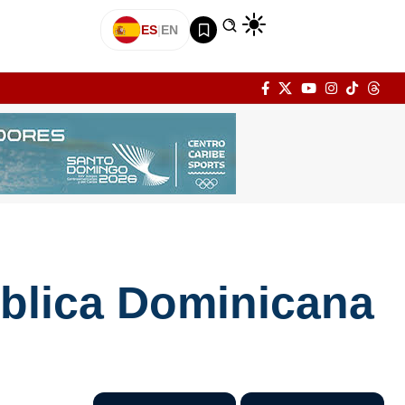
ES
|
EN
ública Dominicana
s