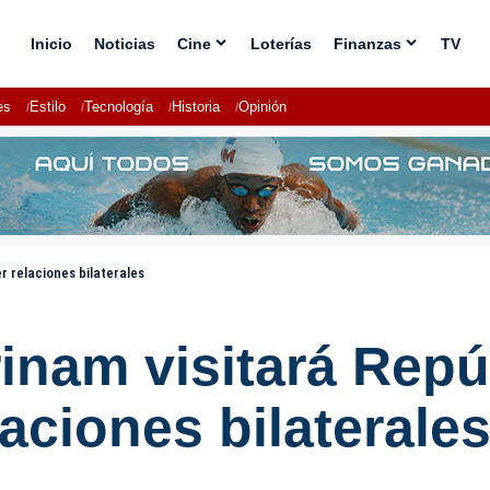
Inicio
Noticias
Cine
Loterías
Finanzas
TV
es
Estilo
Tecnología
Historia
Opinión
r relaciones bilaterales
rinam visitará Rep
laciones bilaterale