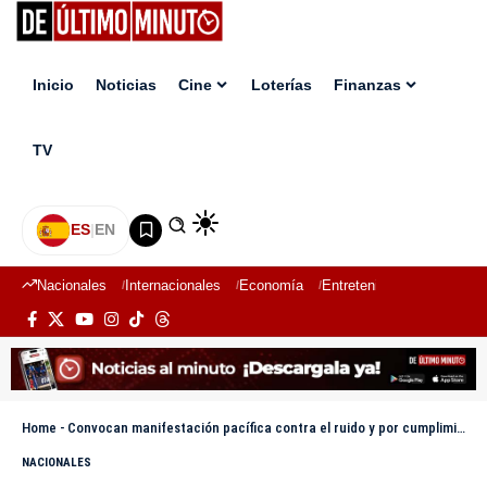
Inicio
Noticias
Cine
Loterías
Finanzas
TV
ES
|
EN
Nacionales
Internacionales
Economía
Entretenimiento
Deport
Home
-
Convocan manifestación pacífica contra el ruido y por cumplimiento de ley
NACIONALES