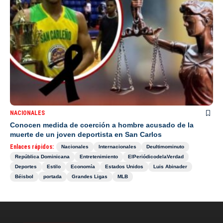
NACIONALES
Conocen medida de coerción a hombre acusado de la
muerte de un joven deportista en San Carlos
Enlaces rápidos:
Nacionales
Internacionales
Deultimominuto
República Dominicana
Entretenimiento
ElPeriódicodelaVerdad
Deportes
Estilo
Economía
Estados Unidos
Luis Abinader
Béisbol
portada
Grandes Ligas
MLB