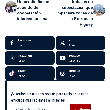
Unamodin firman
trabajos en
acuerdo de
subestación que
cooperación
impactará zonas de
interinstitucional
La Romana e
Higüey
Facebook
X
Like
Follow
Instagram
Youtube
Follow
Subscribe
Tiktok
Threads
Follow
Follow
¡Suscríbete a nuestro boletín para recibir nuestros
artículos más recientes al instante!
Inscríbeme