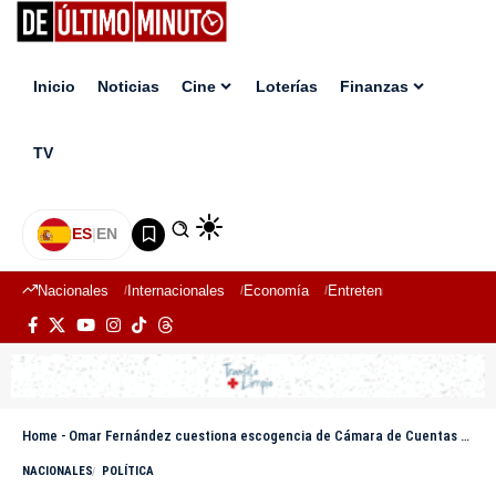
Inicio
Noticias
Cine
Loterías
Finanzas
TV
ES
|
EN
Nacionales
Internacionales
Economía
Entretenimiento
Deport
Home
-
Omar Fernández cuestiona escogencia de Cámara de Cuentas por parte del PRM
NACIONALES
POLÍTICA