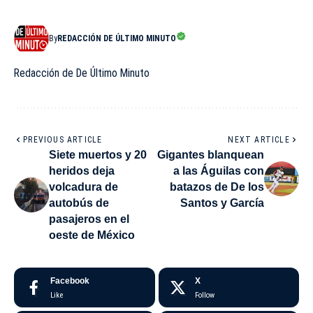
By
REDACCIÓN DE ÚLTIMO MINUTO
Redacción de De Último Minuto
PREVIOUS ARTICLE
NEXT ARTICLE
Siete muertos y 20
Gigantes blanquean
heridos deja
a las Águilas con
volcadura de
batazos de De los
autobús de
Santos y García
pasajeros en el
oeste de México
Facebook
X
Like
Follow