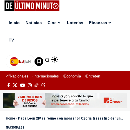
Inicio
Noticias
Cine
Loterías
Finanzas
TV
ES
|
EN
Nacionales
Internacionales
Economía
Entretenimiento
Deport
Home
-
Papa León XIV se reúne con monseñor Ozoria tras retiro de funciones
NACIONALES