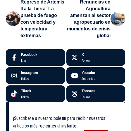
Regreso de Artemis
Renuncias en
II a la Tierra: La
Agricultura
prueba de fuego
amenzan al sector
con velocidad y
agropecuario en
temperatura
momentos de crisis
extremas
global
Facebook
X
Like
Follow
Instagram
Youtube
Follow
Subscribe
Tiktok
Threads
Follow
Follow
¡Suscríbete a nuestro boletín para recibir nuestros
artículos más recientes al instante!