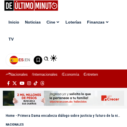
Inicio
Noticias
Cine
Loterías
Finanzas
TV
ES
|
EN
Nacionales
Internacionales
Economía
Entretenimiento
Deport
Home
-
Primera Dama encabeza diálogo sobre justicia y futuro de la niñez en el segundo día de la Conferencia del Poder Judicial
NACIONALES