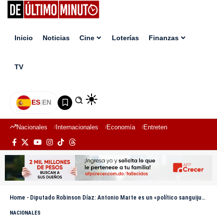
Inicio
Noticias
Cine
Loterías
Finanzas
TV
ES
|
EN
Nacionales
Internacionales
Economía
Entretenimiento
Deport
Home
-
Diputado Robinson Díaz: Antonio Marte es un «político sanguijuela» y Omar debe cuidarse
NACIONALES