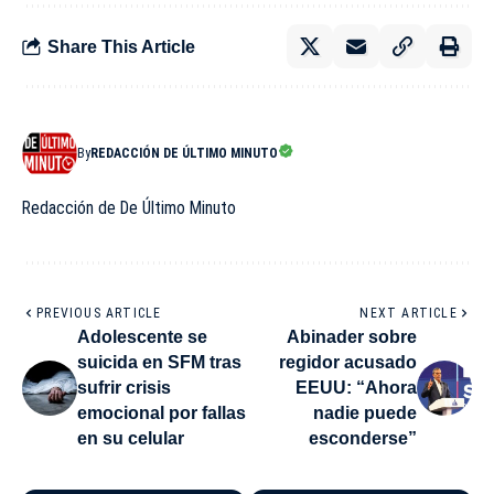
Share This Article
By
REDACCIÓN DE ÚLTIMO MINUTO
Redacción de De Último Minuto
PREVIOUS ARTICLE
NEXT ARTICLE
Adolescente se
Abinader sobre
suicida en SFM tras
regidor acusado
sufrir crisis
EEUU: “Ahora
emocional por fallas
nadie puede
en su celular
esconderse”