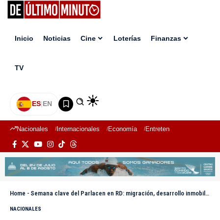
Inicio
Noticias
Cine
Loterías
Finanzas
TV
ES
|
EN
Nacionales
Internacionales
Economía
Entretenimiento
Deport
Home
-
Semana clave del Parlacen en RD: migración, desarrollo inmobiliario y visita a la “zona cero” centran la agenda
NACIONALES