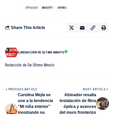
TAGGED:
MESCYT
UFHEC
Share This Article
By
REDACCIÓN DE ÚLTIMO MINUTO
Redacción de De Último Minuto
PREVIOUS ARTICLE
NEXT ARTICLE
Carolina Mejía se
Abinader resalta
une a la tendencia
instalación de fibra
“Mi niña interior”
óptica y avances
mostrando su
del muro fronterizo