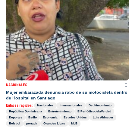
NACIONALES
Mujer embarazada denuncia robo de su motocicleta dentro
de Hospital en Santiago
Enlaces rápidos:
Nacionales
Internacionales
Deultimominuto
República Dominicana
Entretenimiento
ElPeriódicodelaVerdad
Deportes
Estilo
Economía
Estados Unidos
Luis Abinader
Béisbol
portada
Grandes Ligas
MLB