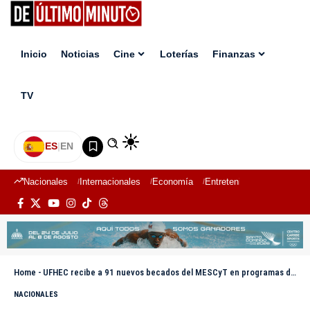
Inicio
Noticias
Cine
Loterías
Finanzas
TV
ES
|
EN
Nacionales
Internacionales
Economía
Entretenimiento
Deport
Home
-
UFHEC recibe a 91 nuevos becados del MESCyT en programas de grado y posgrado
NACIONALES