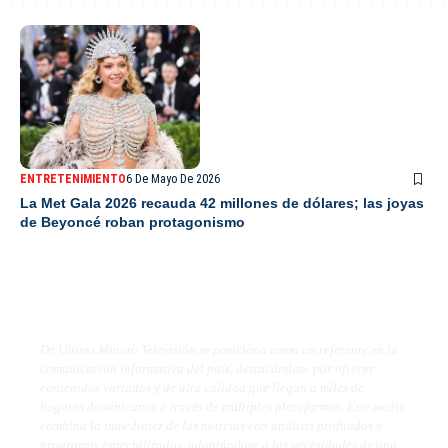
ENTRETENIMIENTO
6 De Mayo De 2026
La Met Gala 2026 recauda 42 millones de dólares; las joyas
de Beyoncé roban protagonismo
De Último Minuto TV
De Último Minuto Televisión se posiciona como un referente en la
comunicación informativa del país, destacándose por ofrecer
contenidos variados y de alta calidad que llegan a miles de
hogares dominicanos a través de múltiples plataformas. Este medio
combina la inmediatez de las noticias con análisis profundos y
programas especializados, adaptándose a las necesidades de una