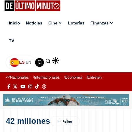
Inicio
Noticias
Cine
Loterías
Finanzas
TV
ES
|
EN
Nacionales
Internacionales
Economía
Entretenimiento
Deport
42 millones