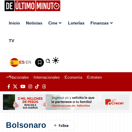
Inicio
Noticias
Cine
Loterías
Finanzas
TV
ES
|
EN
Nacionales
Internacionales
Economía
Entretenimiento
Deport
Bolsonaro