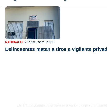
NACIONALES
12 De Noviembre De 2025
Delincuentes matan a tiros a vigilante priv
De Último Minuto TV
De Último Minuto Televisión se posiciona como un referent