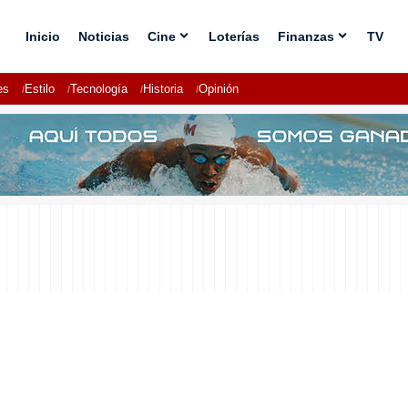
Inicio
Noticias
Cine
Loterías
Finanzas
TV
es
Estilo
Tecnología
Historia
Opinión