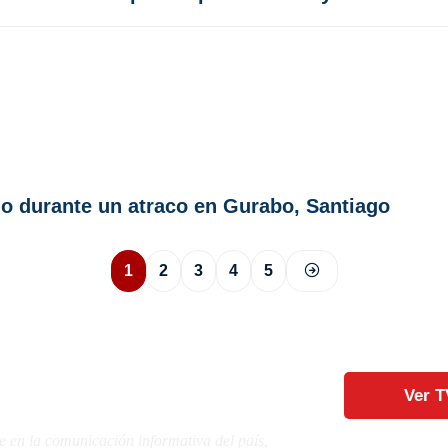
ado durante un atraco en Gurabo, Santiago
1
2
3
4
5
Ver T
e en la comunicación informativa del país,