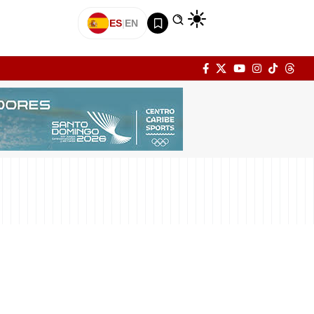
ES
|
EN