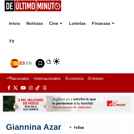
Inicio
Noticias
Cine
Loterías
Finanzas
TV
ES
|
EN
Nacionales
Internacionales
Economía
Entretenimiento
Deport
Giannina Azar