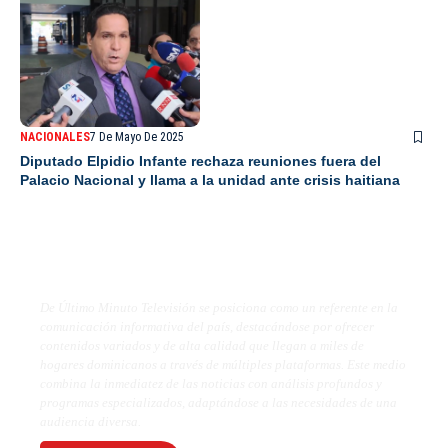
NACIONALES
7 De Mayo De 2025
Diputado Elpidio Infante rechaza reuniones fuera del
Palacio Nacional y llama a la unidad ante crisis haitiana
De Último Minuto TV
De Último Minuto Televisión se posiciona como un referente en la
comunicación informativa del país, destacándose por ofrecer
contenidos variados y de alta calidad que llegan a miles de
hogares dominicanos a través de múltiples plataformas. Este medio
combina la inmediatez de las noticias con análisis profundos y
programas especializados, adaptándose a las necesidades de una
audiencia diversa.