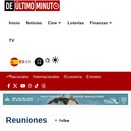
Inicio
Noticias
Cine
Loterías
Finanzas
TV
ES
|
EN
Nacionales
Internacionales
Economía
Entretenimiento
Deport
Reuniones