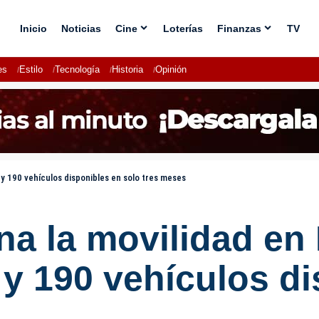
Inicio
Noticias
Cine
Loterías
Finanzas
TV
es
Estilo
Tecnología
Historia
Opinión
 190 vehículos disponibles en solo tres meses
a la movilidad en
y 190 vehículos di