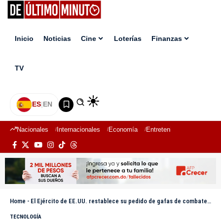
Inicio
Noticias
Cine
Loterías
Finanzas
TV
ES
|
EN
Nacionales
Internacionales
Economía
Entretenimiento
Deport
Home
-
El Ejército de EE.UU. restablece su pedido de gafas de combate de Microsoft
TECNOLOGÍA