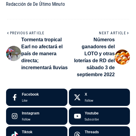
Redacción de De Último Minuto
PREVIOUS ARTICLE
NEXT ARTICLE
Tormenta tropical
Números
Earl no afectará el
ganadores del
país de manera
LOTO y otras
directa;
loterías de RD del
incrementará lluvias
sábado 3 de
septiembre 2022
Facebook
X
Like
Follow
Instagram
Youtube
Follow
Subscribe
Tiktok
Threads