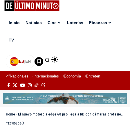
Inicio
Noticias
Cine
Loterías
Finanzas
TV
ES
|
EN
Nacionales
Internacionales
Economía
Entretenimiento
Deport
Home
-
El nuevo motorola edge 60 pro llega a RD con cámaras profesionales e integración de inteligencia artificial de última generación
TECNOLOGÍA