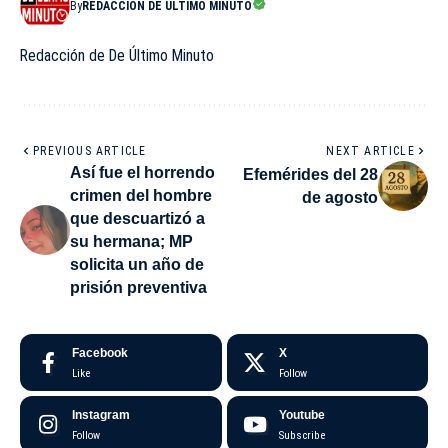
By
REDACCIÓN DE ÚLTIMO MINUTO
Redacción de De Último Minuto
PREVIOUS ARTICLE
NEXT ARTICLE
Así fue el horrendo
Efemérides del 28
crimen del hombre
de agosto
que descuartizó a
su hermana; MP
solicita un año de
prisión preventiva
Facebook
X
Like
Follow
Instagram
Youtube
Follow
Subscribe