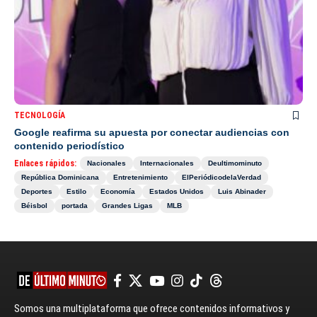
TECNOLOGÍA
Google reafirma su apuesta por conectar audiencias con
contenido periodístico
Enlaces rápidos:
Nacionales
Internacionales
Deultimominuto
República Dominicana
Entretenimiento
ElPeriódicodelaVerdad
Deportes
Estilo
Economía
Estados Unidos
Luis Abinader
Béisbol
portada
Grandes Ligas
MLB
Somos una multiplataforma que ofrece contenidos informativos y