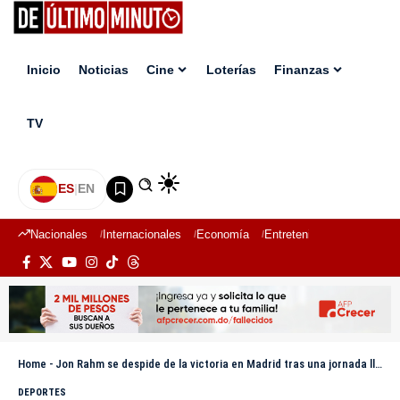
Inicio
Noticias
Cine
Loterías
Finanzas
TV
ES
|
EN
Nacionales
Internacionales
Economía
Entretenimiento
Deport
Home
-
Jon Rahm se despide de la victoria en Madrid tras una jornada llena de errores
DEPORTES