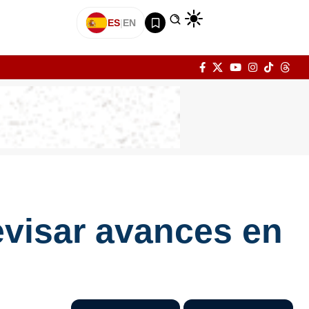
ES
|
EN
evisar avances en