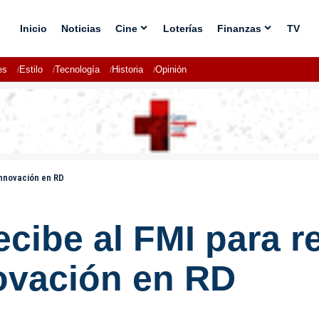
Inicio
Noticias
Cine
Loterías
Finanzas
TV
es
Estilo
Tecnología
Historia
Opinión
innovación en RD
ecibe al FMI para r
ovación en RD