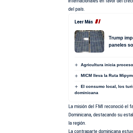
internacionales en favor del crec
del país.
Leer Más
Trump impo
paneles s
Agricultura inicia proces
MICM lleva la Ruta Mipym
El consumo local, los turi
dominicana
La misión del FMI reconoció el f
Dominicana, destacando su estab
la región.
La contraparte dominicana estuvo 