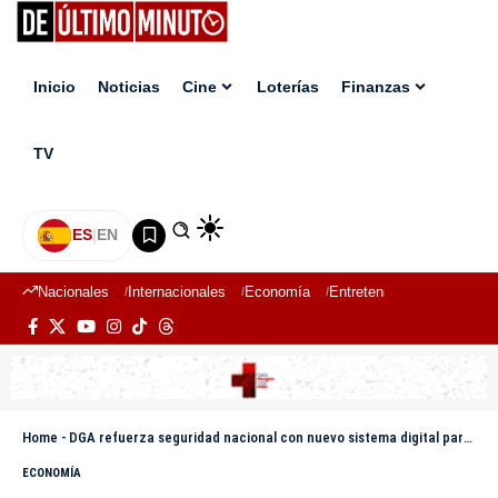
Inicio
Noticias
Cine
Loterías
Finanzas
TV
ES
|
EN
Nacionales
Internacionales
Economía
Entretenimiento
Deport
Home
-
DGA refuerza seguridad nacional con nuevo sistema digital para envíos de mudanceras y shipping
ECONOMÍA