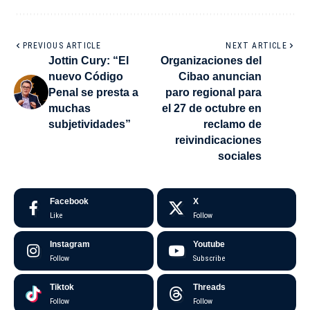
PREVIOUS ARTICLE
NEXT ARTICLE
Jottin Cury: “El
Organizaciones del
nuevo Código
Cibao anuncian
Penal se presta a
paro regional para
muchas
el 27 de octubre en
subjetividades”
reclamo de
reivindicaciones
sociales
Facebook
X
Like
Follow
Instagram
Youtube
Follow
Subscribe
Tiktok
Threads
Follow
Follow