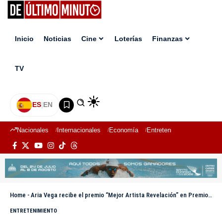
Inicio
Noticias
Cine
Loterías
Finanzas
TV
ES
|
EN
Nacionales
Internacionales
Economía
Entretenimiento
Deport
Home
-
Aria Vega recibe el premio “Mejor Artista Revelación” en Premios Nuestra Tierra
ENTRETENIMIENTO