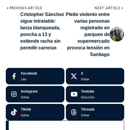
PREVIOUS ARTICLE
NEXT ARTICLE
Cristopher Sánchez
Pleito violento entre
sigue intratable:
varias personas
lanza blanqueada,
registrado en
poncha a 13 y
parqueo de
extiende racha sin
supermercado
permitir carreras
provoca tensión en
Santiago
Facebook
X
Like
Follow
Instagram
Youtube
Follow
Subscribe
Tiktok
Threads
Follow
Follow