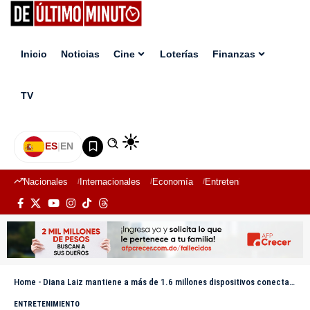
Inicio
Noticias
Cine
Loterías
Finanzas
TV
ES
|
EN
Nacionales
Internacionales
Economía
Entretenimiento
Deport
Home
-
Diana Laiz mantiene a más de 1.6 millones dispositivos conectados en Planeta Alofoke
ENTRETENIMIENTO