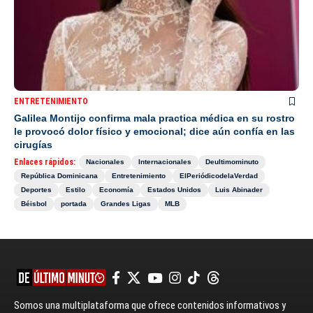
ENTRETENIMIENTO
Galilea Montijo confirma mala practica médica en su rostro
le provocó dolor físico y emocional; dice aún confía en las
cirugías
Enlaces rápidos:
Nacionales
Internacionales
Deultimominuto
República Dominicana
Entretenimiento
ElPeriódicodelaVerdad
Deportes
Estilo
Economía
Estados Unidos
Luis Abinader
Béisbol
portada
Grandes Ligas
MLB
Somos una multiplataforma que ofrece contenidos informativos y