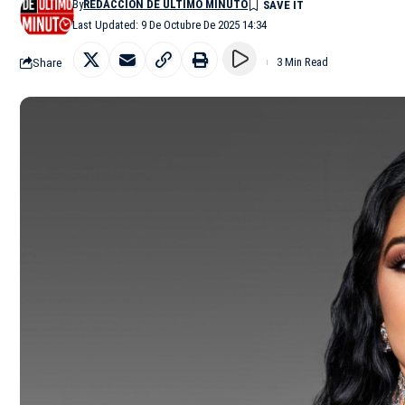
By
REDACCIÓN DE ÚLTIMO MINUTO
Last Updated: 9 De Octubre De 2025 14:34
Share
3 Min Read