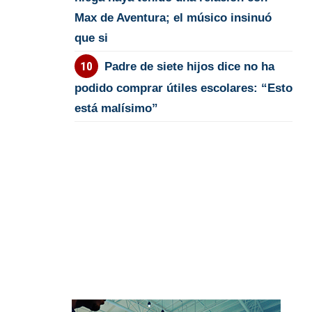
Max de Aventura; el músico insinuó
que si
Padre de siete hijos dice no ha
podido comprar útiles escolares: “Esto
está malísimo”