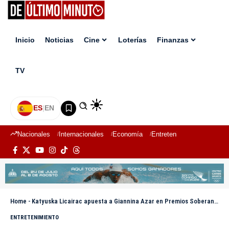
Inicio
Noticias
Cine
Loterías
Finanzas
TV
ES
|
EN
Nacionales
Internacionales
Economía
Entretenimiento
Deport
Home
-
Katyuska Licairac apuesta a Giannina Azar en Premios Soberano 2026
ENTRETENIMIENTO