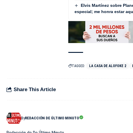
Elvis Martínez sobre Pla
especial; me honra estar aqu
TAGGED:
LA CASA DE ALOFOKE 2
Share This Article
By
REDACCIÓN DE ÚLTIMO MINUTO
Redacción de De Último Minuto