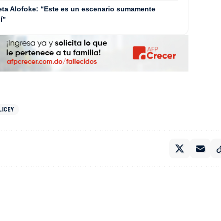
neta Alofoke: “Este es un escenario sumamente
í”
LICEY