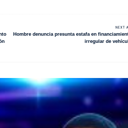
NEXT 
nto
Hombre denuncia presunta estafa en financiamien
ón
irregular de vehícu