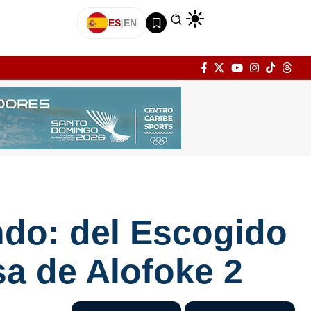
ES
|
EN
ndo: del Escogido
sa de Alofoke 2