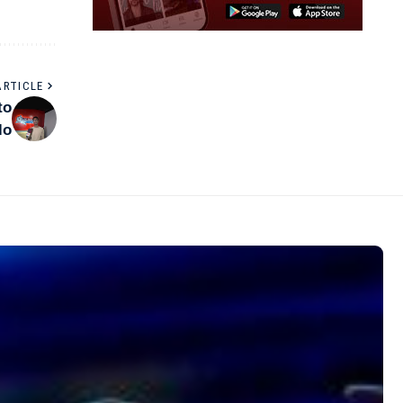
ARTICLE
to
lo