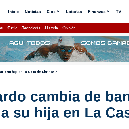
Inicio
Noticias
Cine
Loterías
Finanzas
TV
es
Estilo
Tecnología
Historia
Opinión
r a su hija en La Casa de Alofoke 2
ardo cambia de ba
 a su hija en La Ca