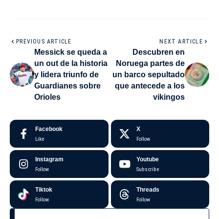
PREVIOUS ARTICLE
NEXT ARTICLE
Messick se queda a
Descubren en
un out de la historia
Noruega partes de
y lidera triunfo de
un barco sepultado
Guardianes sobre
que antecede a los
Orioles
vikingos
Facebook
X
Like
Follow
Instagram
Youtube
Follow
Subscribe
Tiktok
Threads
Follow
Follow