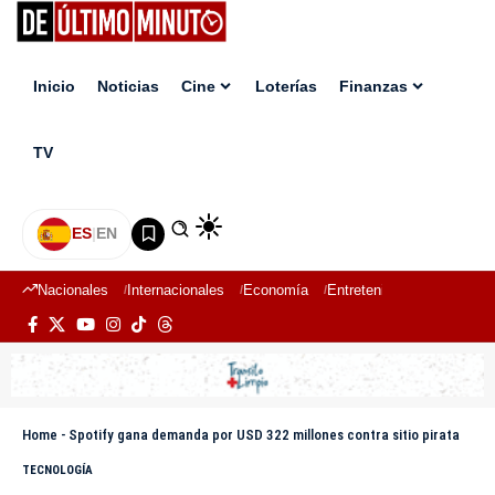
Inicio
Noticias
Cine
Loterías
Finanzas
TV
ES
|
EN
Nacionales
Internacionales
Economía
Entretenimiento
Deport
Home
-
Spotify gana demanda por USD 322 millones contra sitio pirata
TECNOLOGÍA