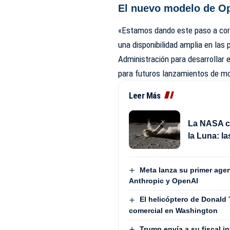
El nuevo modelo de O
«Estamos dando este paso a cort
una disponibilidad amplia en la
Administración para desarrollar e
para futuros lanzamientos de m
Leer Más
La NASA c
la Luna: la
Meta lanza su primer age
Anthropic y OpenAI
El helicóptero de Donald
comercial en Washington
Trump envía a su fiscal in