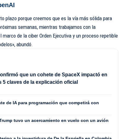
penAI
o plazo porque creemos que es la vía más sólida para
s próximas semanas, mientras trabajamos con la
l marco de la ciber Orden Ejecutiva y un proceso repetible
odelos», abundó.
onfirmó que un cohete de SpaceX impactó en
s 5 claves de la explicación oficial
nte de IA para programación que competirá con
 Trump tuvo un acercamiento en vuelo con un avión
terino a la investidura de De la Espriella en Colombia