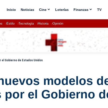
Inicio
Noticias
Cine
Loterías
Finanzas
TV
es
Estilo
Tecnología
Historia
Opinión
 el Gobierno de Estados Unidos
nuevos modelos de
 por el Gobierno 