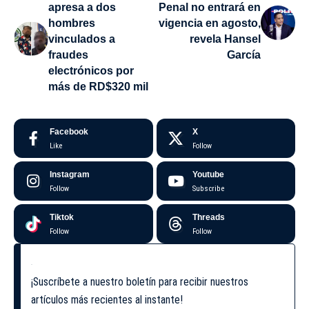
apresa a dos
Penal no entrará en
hombres
vigencia en agosto,
vinculados a
revela Hansel
fraudes
García
electrónicos por
más de RD$320 mil
Facebook
X
Like
Follow
Instagram
Youtube
Follow
Subscribe
Tiktok
Threads
Follow
Follow
¡Suscríbete a nuestro boletín para recibir nuestros
artículos más recientes al instante!