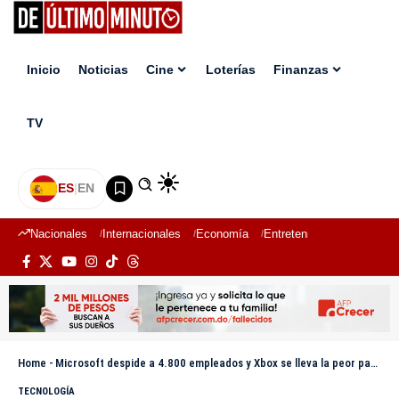
Inicio
Noticias
Cine
Loterías
Finanzas
TV
ES
|
EN
Nacionales
Internacionales
Economía
Entretenimiento
Deport
Home
-
Microsoft despide a 4.800 empleados y Xbox se lleva la peor parte: reestructuración con IA
TECNOLOGÍA