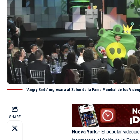
‘Angry Birds’ ingresará al Salón de la Fama Mundial de los Video
SHARE
Nueva York.-
El popular videojue