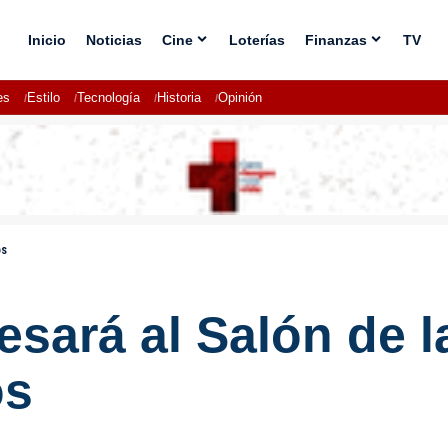
Inicio
Noticias
Cine
Loterías
Finanzas
TV
es
Estilo
Tecnología
Historia
Opinión
os
resará al Salón de 
os