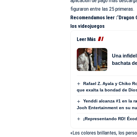
aplicación de pago más descargad
figuraron entre las 25 primeras.
Recomendamos leer :
‘Dragon 
los videojuegos
Leer Más
Una infide
bachata de
Rafael Z. Ayala y Chiko 
que exalta la bondad de Dio
Yenddi alcanza #1 en la r
Joch Entertainment en su nu
¡Representando RD! Éxodo
«Los colores brillantes, los per