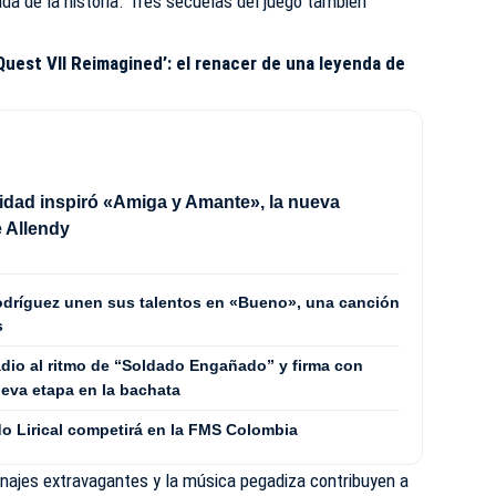
a de la historia. Tres secuelas del juego también
Quest VII Reimagined’: el renacer de una leyenda de
lidad inspiró «Amiga y Amante», la nueva
 Allendy
Rodríguez unen sus talentos en «Bueno», una canción
s
adio al ritmo de “Soldado Engañado” y firma con
eva etapa en la bachata
 Lirical competirá en la FMS Colombia
sonajes extravagantes y la música pegadiza contribuyen a