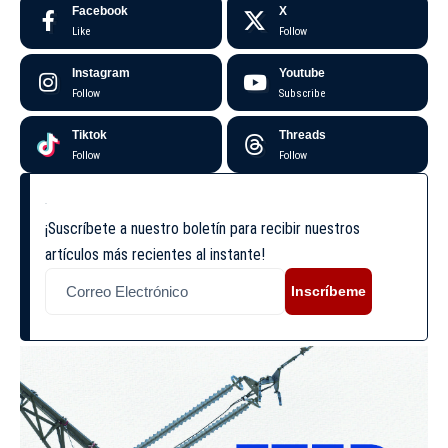
Facebook
X
Like
Follow
Instagram
Youtube
Follow
Subscribe
Tiktok
Threads
Follow
Follow
¡Suscríbete a nuestro boletín para recibir nuestros
artículos más recientes al instante!
Inscríbeme