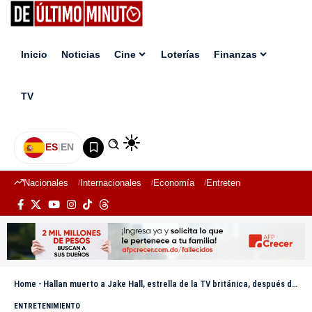
Inicio
Noticias
Cine
Loterías
Finanzas
TV
ES
|
EN
Nacionales
Internacionales
Economía
Entretenimiento
Deport
Home
-
Hallan muerto a Jake Hall, estrella de la TV británica, después de una noche de fiesta en España
ENTRETENIMIENTO