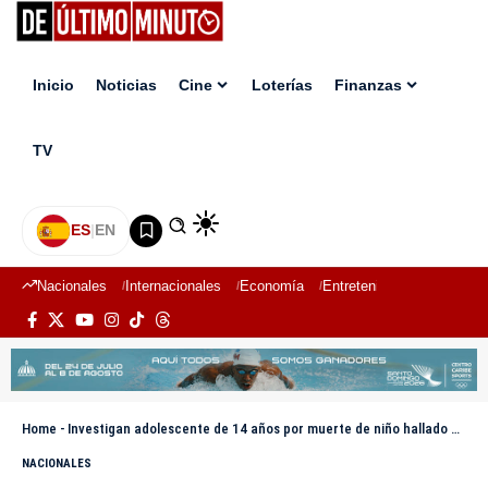
Inicio
Noticias
Cine
Loterías
Finanzas
TV
ES
|
EN
Nacionales
Internacionales
Economía
Entretenimiento
Deport
Home
-
Investigan adolescente de 14 años por muerte de niño hallado en arroyo de San Cristóbal
NACIONALES