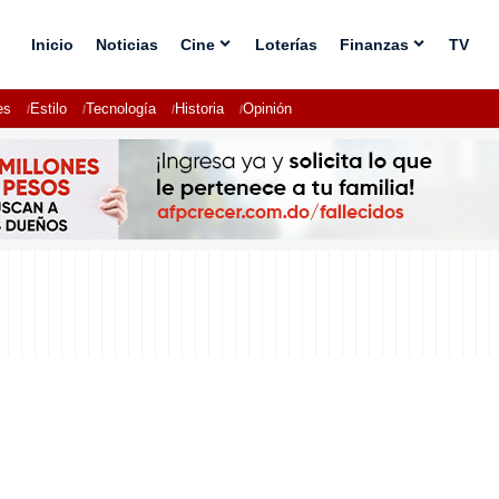
Inicio
Noticias
Cine
Loterías
Finanzas
TV
es
Estilo
Tecnología
Historia
Opinión