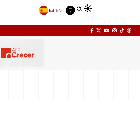
ES
|
EN