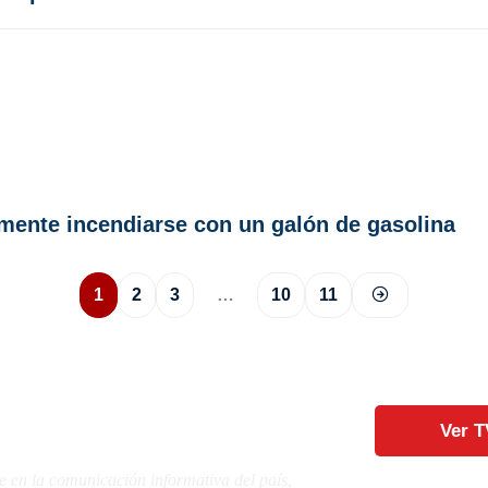
mente incendiarse con un galón de gasolina
1
2
3
…
10
11
Ver T
e en la comunicación informativa del país,