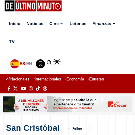
Inicio
Noticias
Cine
Loterías
Finanzas
TV
ES
|
EN
Nacionales
Internacionales
Economía
Entretenimiento
Deport
San Cristóbal