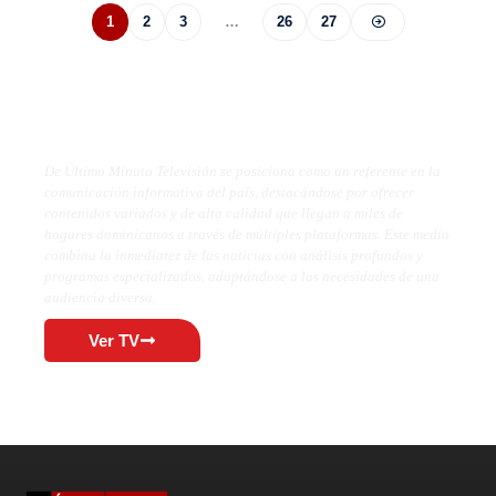
1
2
3
…
26
27
De Último Minuto TV
De Último Minuto Televisión se posiciona como un referente en la
comunicación informativa del país, destacándose por ofrecer
contenidos variados y de alta calidad que llegan a miles de
hogares dominicanos a través de múltiples plataformas. Este medio
combina la inmediatez de las noticias con análisis profundos y
programas especializados, adaptándose a las necesidades de una
audiencia diversa.
Ver TV