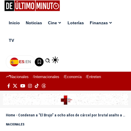
Inicio
Noticias
Cine
Loterías
Finanzas
TV
ES
|
EN
Nacionales
Internacionales
Economía
Entretenimiento
Deport
Home
-
Condenan a “El Brujo” a ocho años de cárcel por brutal asalto a anciano en Santiago
NACIONALES