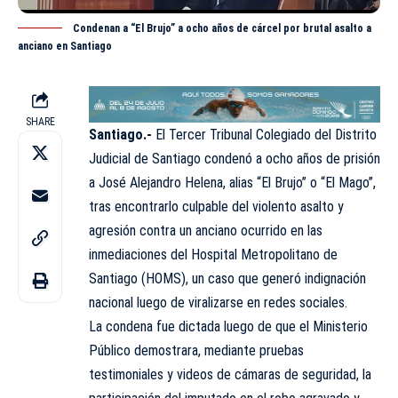
Condenan a “El Brujo” a ocho años de cárcel por brutal asalto a
anciano en Santiago
SHARE
Santiago.-
El Tercer Tribunal Colegiado del Distrito
Judicial de Santiago condenó a ocho años de prisión
a José Alejandro Helena, alias “El Brujo” o “El Mago”,
tras encontrarlo culpable del violento asalto y
agresión contra un anciano ocurrido en las
inmediaciones del Hospital Metropolitano de
Santiago (HOMS), un caso que generó indignación
nacional luego de viralizarse en redes sociales.
La condena fue dictada luego de que el Ministerio
Público demostrara, mediante pruebas
testimoniales y videos de cámaras de seguridad, la