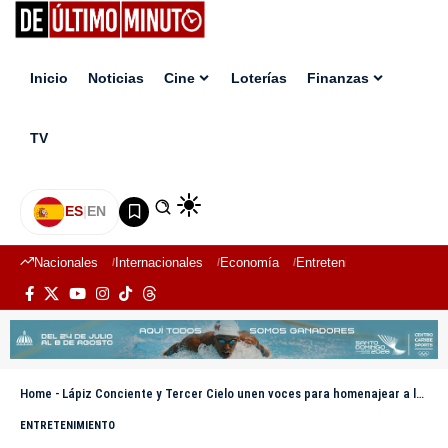
Inicio
Noticias
Cine
Loterías
Finanzas
TV
ES
|
EN
Nacionales
Internacionales
Economía
Entretenimiento
Deport
Home
-
Lápiz Conciente y Tercer Cielo unen voces para homenajear a las madres con “Gracias Mamá”
ENTRETENIMIENTO