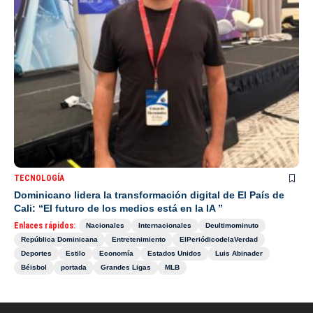
TECNOLOGÍA
Dominicano lidera la transformación digital de El País de
Cali: “El futuro de los medios está en la IA ”
Enlaces rápidos:
Nacionales
Internacionales
Deultimominuto
República Dominicana
Entretenimiento
ElPeriódicodelaVerdad
Deportes
Estilo
Economía
Estados Unidos
Luis Abinader
Béisbol
portada
Grandes Ligas
MLB