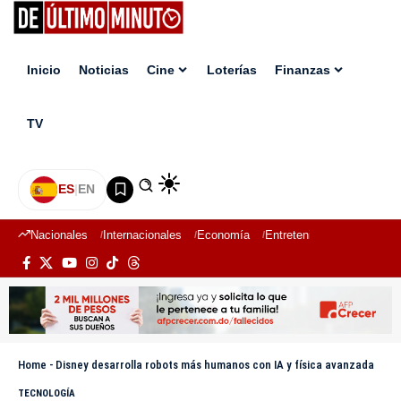
Inicio
Noticias
Cine
Loterías
Finanzas
TV
ES
|
EN
Nacionales
Internacionales
Economía
Entretenimiento
Deport
Home
-
Disney desarrolla robots más humanos con IA y física avanzada
TECNOLOGÍA