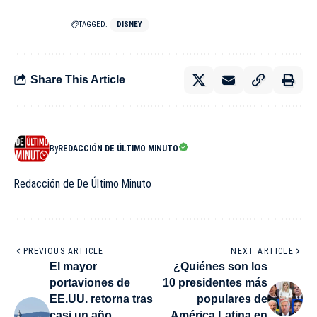
TAGGED:
DISNEY
Share This Article
By
REDACCIÓN DE ÚLTIMO MINUTO
Redacción de De Último Minuto
PREVIOUS ARTICLE
NEXT ARTICLE
El mayor
¿Quiénes son los
portaviones de
10 presidentes más
EE.UU. retorna tras
populares de
casi un año
América Latina en