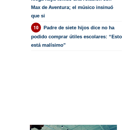
Max de Aventura; el músico insinuó
que si
Padre de siete hijos dice no ha
podido comprar útiles escolares: “Esto
está malísimo”