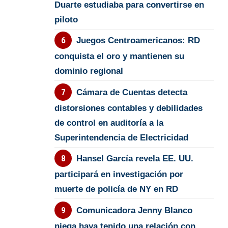
Duarte estudiaba para convertirse en
piloto
Juegos Centroamericanos: RD
conquista el oro y mantienen su
dominio regional
Cámara de Cuentas detecta
distorsiones contables y debilidades
de control en auditoría a la
Superintendencia de Electricidad
Hansel García revela EE. UU.
participará en investigación por
muerte de policía de NY en RD
Comunicadora Jenny Blanco
niega haya tenido una relación con