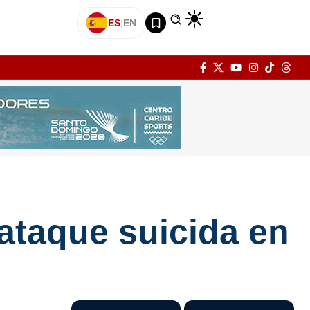
ES
|
EN
ataque suicida en