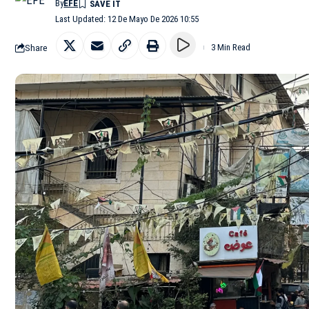
By
EFE
Last Updated: 12 De Mayo De 2026 10:55
Share
3 Min Read