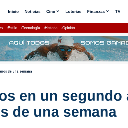
Inicio
Noticias
Cine
Loterías
Finanzas
TV
es
Estilo
Tecnología
Historia
Opinión
menos de una semana
os en un segundo 
os de una semana