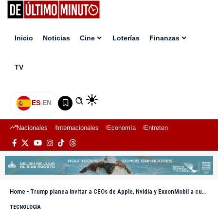
Inicio
Noticias
Cine
Loterías
Finanzas
TV
ES
|
EN
Nacionales
Internacionales
Economía
Entretenimiento
Deport
Home
-
Trump planea invitar a CEOs de Apple, Nvidia y ExxonMobil a cumbre con Xi en China
TECNOLOGÍA