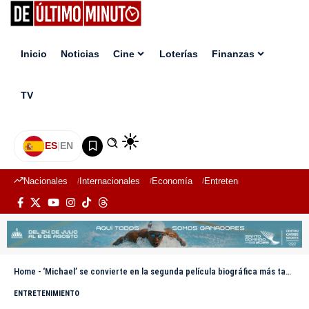
Inicio
Noticias
Cine
Loterías
Finanzas
TV
ES
|
EN
Nacionales
Internacionales
Economía
Entretenimiento
Deport
Home
-
‘Michael’ se convierte en la segunda película biográfica más taquillera de todos los tiempos
ENTRETENIMIENTO