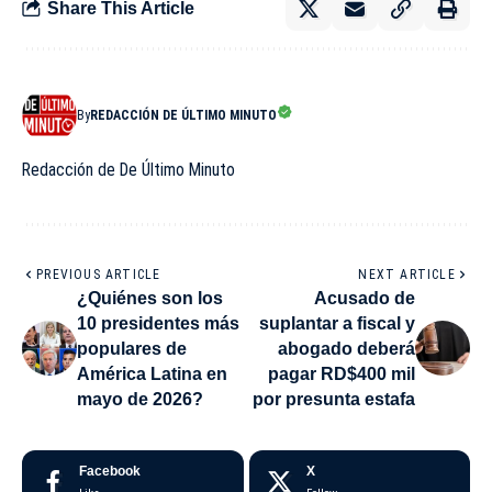
Share This Article
By
REDACCIÓN DE ÚLTIMO MINUTO
Redacción de De Último Minuto
PREVIOUS ARTICLE
NEXT ARTICLE
¿Quiénes son los
Acusado de
10 presidentes más
suplantar a fiscal y
populares de
abogado deberá
América Latina en
pagar RD$400 mil
mayo de 2026?
por presunta estafa
Facebook
X