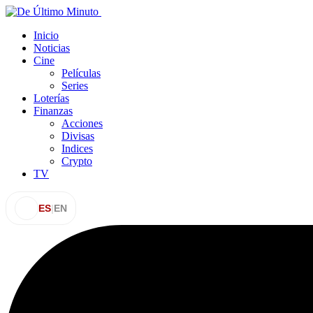
Inicio
Noticias
Cine
Películas
Series
Loterías
Finanzas
Acciones
Divisas
Indices
Crypto
TV
ES
|
EN