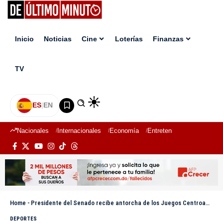
Inicio
Noticias
Cine
Loterías
Finanzas
TV
ES
|
EN
Nacionales
Internacionales
Economía
Entretenimiento
Deport
Home
-
Presidente del Senado recibe antorcha de los Juegos Centroamericanos y del Caribe Santo Domingo 2026
DEPORTES