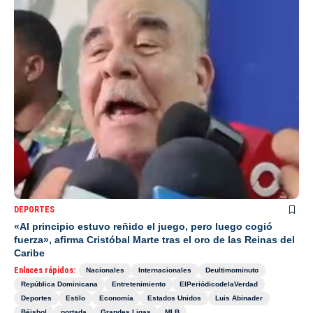
DEPORTES
«Al principio estuvo reñido el juego, pero luego cogió
fuerza», afirma Cristóbal Marte tras el oro de las Reinas del
Caribe
Enlaces rápidos:
Nacionales
Internacionales
Deultimominuto
República Dominicana
Entretenimiento
ElPeriódicodelaVerdad
Deportes
Estilo
Economía
Estados Unidos
Luis Abinader
Béisbol
portada
Grandes Ligas
MLB