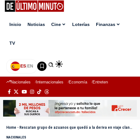
Inicio
Noticias
Cine
Loterías
Finanzas
TV
ES
|
EN
Nacionales
Internacionales
Economía
Entretenimiento
Deport
Home
-
Rescatan grupo de azuanos que quedó a la deriva en viaje clandestino hacia Puerto Rico
NACIONALES