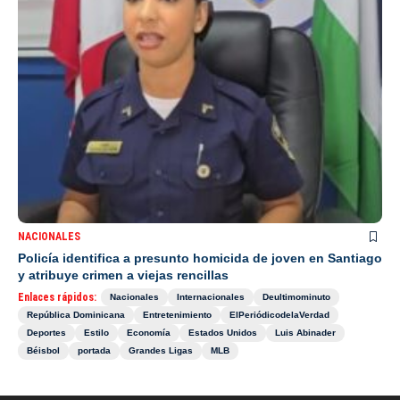
NACIONALES
Policía identifica a presunto homicida de joven en Santiago
y atribuye crimen a viejas rencillas
Enlaces rápidos:
Nacionales
Internacionales
Deultimominuto
República Dominicana
Entretenimiento
ElPeriódicodelaVerdad
Deportes
Estilo
Economía
Estados Unidos
Luis Abinader
Béisbol
portada
Grandes Ligas
MLB