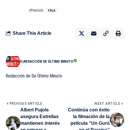
TAGGED:
YOLA
Share This Article
By
REDACCIÓN DE ÚLTIMO MINUTO
Redacción de De Último Minuto
PREVIOUS ARTICLE
NEXT ARTICLE
Albert Pujols
Continúa con éxito
asegura Estrellas
la filmación de la
mantienen interés
película “Un Gurú
en retener a
en el Paraíso”