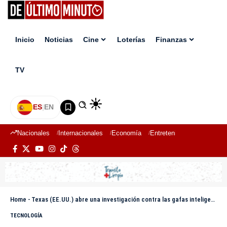
Inicio
Noticias
Cine
Loterías
Finanzas
TV
ES
|
EN
Nacionales
Internacionales
Economía
Entretenimiento
Deport
Home
-
Texas (EE.UU.) abre una investigación contra las gafas inteligentes de Meta por riesgos a la privacidad
TECNOLOGÍA