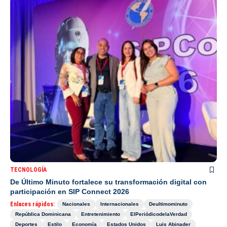
TECNOLOGÍA
De Último Minuto fortalece su transformación digital con
participación en SIP Connect 2026
Enlaces rápidos:
Nacionales
Internacionales
Deultimominuto
República Dominicana
Entretenimiento
ElPeriódicodelaVerdad
Deportes
Estilo
Economía
Estados Unidos
Luis Abinader