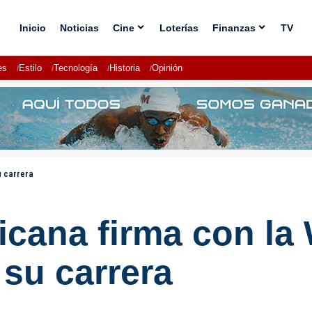
Inicio
Noticias
Cine
Loterías
Finanzas
TV
es
Estilo
Tecnología
Historia
Opinión
u carrera
cana firma con la
 su carrera