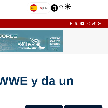
ES
|
EN
 WWE y da un