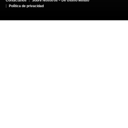
Contáctanos
Sobre Nosotros – De Último Minuto
Política de privacidad