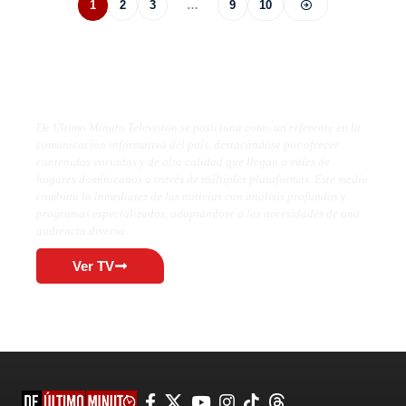
1
2
3
…
9
10
De Último Minuto TV
De Último Minuto Televisión se posiciona como un referente en la
comunicación informativa del país, destacándose por ofrecer
contenidos variados y de alta calidad que llegan a miles de
hogares dominicanos a través de múltiples plataformas. Este medio
combina la inmediatez de las noticias con análisis profundos y
programas especializados, adaptándose a las necesidades de una
audiencia diversa.
Ver TV