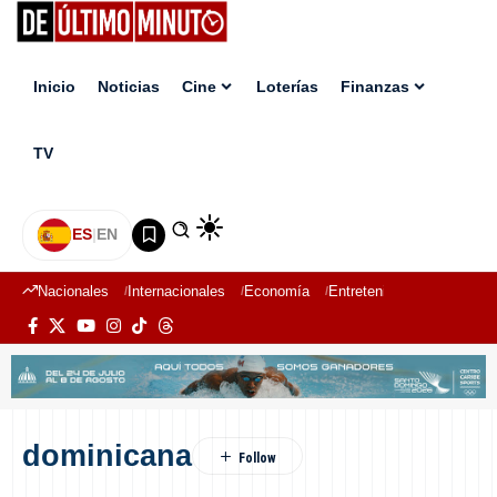
Inicio
Noticias
Cine
Loterías
Finanzas
TV
ES
|
EN
Nacionales
Internacionales
Economía
Entretenimiento
Deport
dominicana