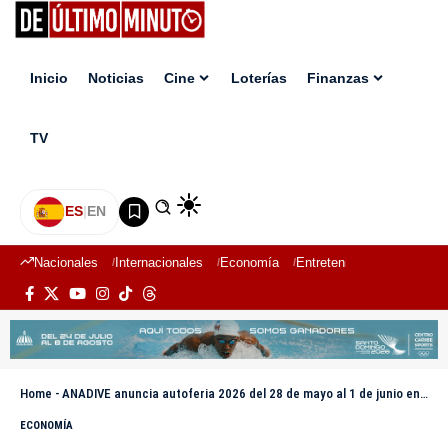
Inicio
Noticias
Cine
Loterías
Finanzas
TV
ES
|
EN
Nacionales
Internacionales
Economía
Entretenimiento
Deport
Home
-
ANADIVE anuncia autoferia 2026 del 28 de mayo al 1 de junio en la Feria Ganadera
ECONOMÍA