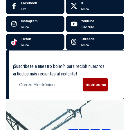
Facebook
X
Like
Follow
Instagram
Youtube
Follow
Subscribe
Tiktok
Threads
Follow
Follow
¡Suscríbete a nuestro boletín para recibir nuestros
artículos más recientes al instante!
Inscríbeme