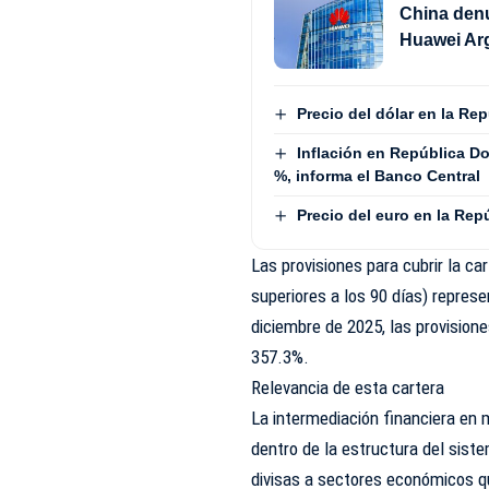
China denu
Huawei Ar
Precio del dólar en la Re
Inflación en República Do
%, informa el Banco Central
Precio del euro en la Rep
Las provisiones para cubrir la ca
superiores a los 90 días) repres
diciembre de 2025, las provision
357.3%.
Relevancia de esta cartera
La intermediación financiera en
dentro de la estructura del siste
divisas a sectores económicos q