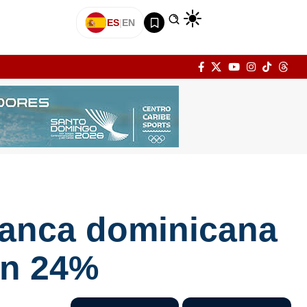
ES
|
EN
 banca dominicana
un 24%