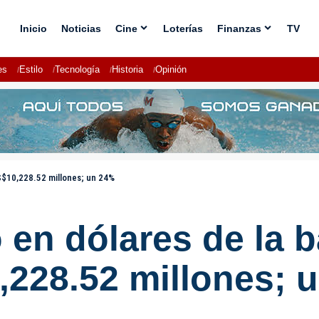
Inicio
Noticias
Cine
Loterías
Finanzas
TV
es
Estilo
Tecnología
Historia
Opinión
S$10,228.52 millones; un 24%
o en dólares de la
,228.52 millones; 