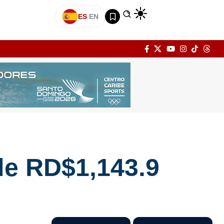
ES
|
EN
de RD$1,143.9