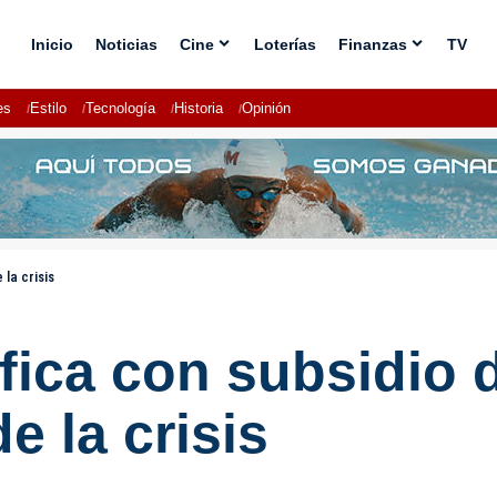
Inicio
Noticias
Cine
Loterías
Finanzas
TV
es
Estilo
Tecnología
Historia
Opinión
la crisis
fica con subsidio 
e la crisis