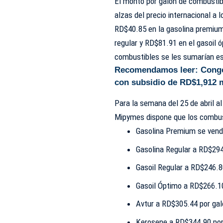
El monto por galón de combustibl
alzas del precio internacional 
RD$40.85 en la gasolina premium,
regular y RD$81.91 en el gasoil ó
combustibles se les sumarían e
Recomendamos leer:
Conge
con subsidio de RD$1,912 
Para la semana del 25 de abril al
Mipymes dispone que los combust
Gasolina Premium se vende
Gasolina Regular a RD$294
Gasoil Regular a RD$246.8
Gasoil Óptimo a RD$266.10
Avtur a RD$305.44 por gal
Kerosene a RD$344.90 por