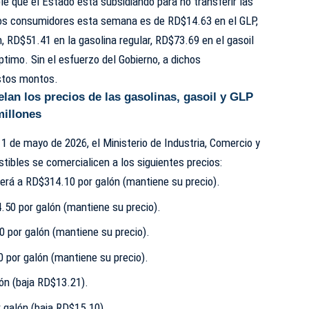
e que el Estado está subsidiando para no transferir las
a los consumidores esta semana es de RD$14.63 en el GLP,
 RD$51.41 en la gasolina regular, RD$73.69 en el gasoil
ptimo. Sin el esfuerzo del Gobierno, a dichos
stos montos.
lan los precios de las gasolinas, gasoil y GLP
millones
 1 de mayo de 2026, el Ministerio de Industria, Comercio y
ibles se comercialicen a los siguientes precios:
rá a RD$314.10 por galón (mantiene su precio).
.50 por galón (mantiene su precio).
0 por galón (mantiene su precio).
 por galón (mantiene su precio).
ón (baja RD$13.21).
 galón (baja RD$15.10).