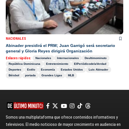
NACIONALES
Abinader presidirá el PRM; Juan Garrigó será secretario
general y Gloria Reyes dirigirá Organización
Enlaces rápidos:
Nacionales
Internacionales
Deultimominuto
República Dominicana
Entretenimiento
ElPeriódicodelaVerdad
Deportes
Estilo
Economía
Estados Unidos
Luis Abinader
Béisbol
portada
Grandes Ligas
MLB
Somos una multiplataforma que ofrece contenidos informativos y
televisivos. El medio noticioso de mayor crecimiento en audiencia en