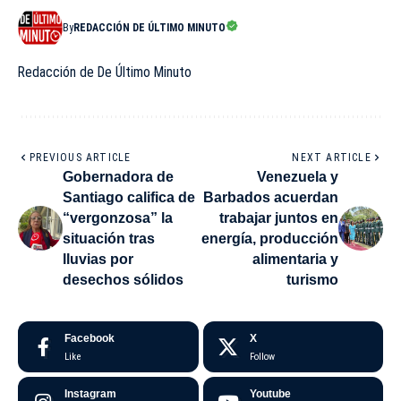
By
REDACCIÓN DE ÚLTIMO MINUTO
Redacción de De Último Minuto
PREVIOUS ARTICLE
NEXT ARTICLE
Gobernadora de
Venezuela y
Santiago califica de
Barbados acuerdan
“vergonzosa” la
trabajar juntos en
situación tras
energía, producción
lluvias por
alimentaria y
desechos sólidos
turismo
Facebook
X
Like
Follow
Instagram
Youtube