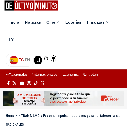
Inicio
Noticias
Cine
Loterías
Finanzas
TV
ES
|
EN
Nacionales
Internacionales
Economía
Entretenimiento
Deport
Home
-
INTRANT, LMD y Fedomu impulsan acciones para fortalecer la seguridad vial en los municipios
NACIONALES