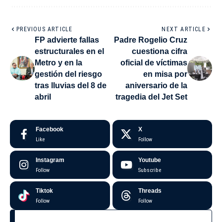
PREVIOUS ARTICLE
NEXT ARTICLE
FP advierte fallas
Padre Rogelio Cruz
estructurales en el
cuestiona cifra
Metro y en la
oficial de víctimas
gestión del riesgo
en misa por
tras lluvias del 8 de
aniversario de la
abril
tragedia del Jet Set
Facebook
X
Like
Follow
Instagram
Youtube
Follow
Subscribe
Tiktok
Threads
Follow
Follow