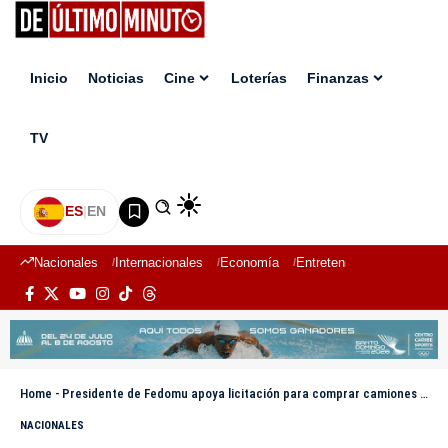
Inicio
Noticias
Cine
Loterías
Finanzas
TV
ES
|
EN
Nacionales
Internacionales
Economía
Entretenimiento
Deport
Home
-
Presidente de Fedomu apoya licitación para comprar camiones compactadores de desechos sólidos
NACIONALES