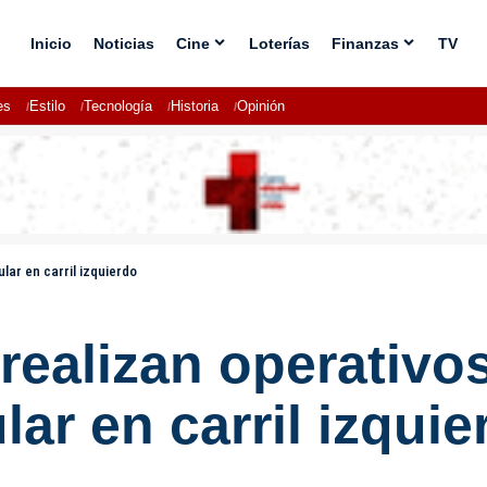
Inicio
Noticias
Cine
Loterías
Finanzas
TV
es
Estilo
Tecnología
Historia
Opinión
lar en carril izquierdo
 realizan operativo
ar en carril izquie