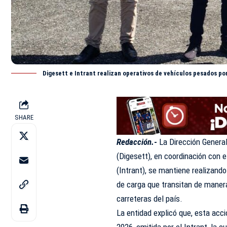
Digesett e Intrant realizan operativos de vehículos pesados por 
SHARE
Redacción.-
La Dirección General
(Digesett), en coordinación con e
(
Intrant
), se mantiene realizando
de carga que transitan de manera 
carreteras del país.
La entidad explicó que, esta acc
2026, emitida por el Intrant, la c