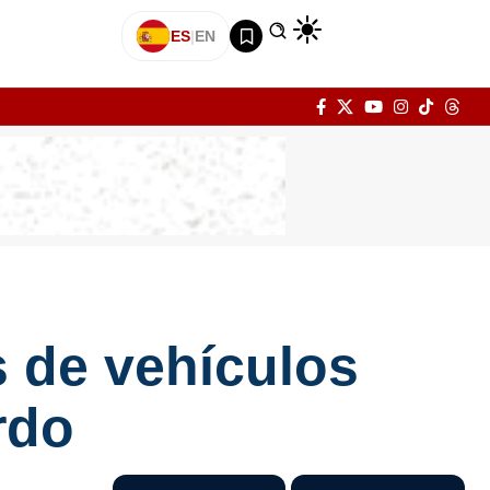
ES
|
EN
s de vehículos
rdo